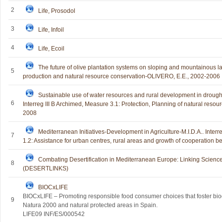
2
Life, Prosodol
3
Life, Infoil
4
Life, Ecoil
The future of olive plantation systems on sloping and mountainous la
5
production and natural resource conservation-OLIVERO, E.E., 2002-2006
Sustainable use of water resources and rural development in droug
6
Interreg III B Archimed, Measure 3.1: Protection, Planning of natural res
2008
Mediterranean Initiatives-Development in Agriculture-M.I.D.A.. Interr
7
1.2: Assistance for urban centres, rural areas and growth of cooperation
Combating Desertification in Mediterranean Europe: Linking Scienc
8
(DESERTLINKS)
BIOCxLIFE
BIOCxLIFE – Promoting responsible food consumer choices that foster biod
9
Natura 2000 and natural protected areas in Spain.
LIFE09 INF/ES/000542