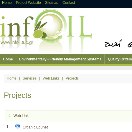
Home
Project Website
Sitemap
Contact
Home
Environmentally - Friendly Management Systems
Quality Criteri
Home
|
Services
|
Web Links
|
Projects
Projects
#
Web Link
1
Organic.Edunet