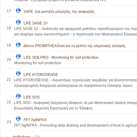
Reserve - European project to preserve biodiversity IVC.
17
SAFE: ένα μοντέλο μέτρησης της αειφορίας
LIFE SAGE 10
18
LIFE SAGE 10 – Ανάπτυξη και εφαρμογή μεθόδου προσδιορισμού του πε
για αειφόρα αγρο-οικοσυστήματα – η περίπτωση του Μεσογειακού Ελαιών
19
Δίκτυο PROMITHEASnet για τη μελέτη της κλιματικής αλλαγής
LIFE SOILPRO - Monitoring for soil protection
20
Monitoring for soil protection
LIFE HYDROSENSE
21
LIFE HYDROSENSE – Καινοτόμες τεχνολογίες ακριβείας για βελτιστοποίησ
ολοκληρωμένη διαχείριση καλλιεργειών σε περιβάλλοντα έλλειψης νερού
LIFE SOS
22
LIFE SOS - Αειφορική διαχείριση εδάφους σε μια Μεσογειακή λεκάνη απορ
Ευρωπαϊκή Θεματική Στρατηγική για το Έδαφος
FP7 AgINFRA
23
FP7 AgINFRA - Promoting data sharing and development of trust in agricul