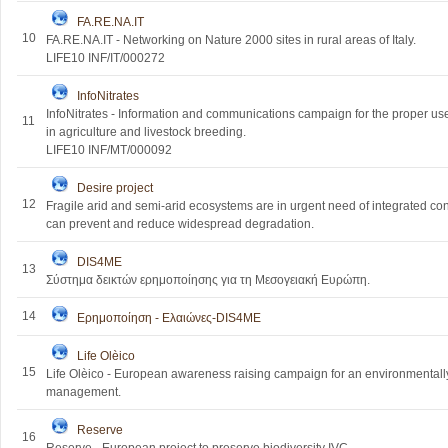
FA.RE.NA.IT
10
FA.RE.NA.IT - Networking on Nature 2000 sites in rural areas of Italy.
LIFE10 INF/IT/000272
InfoNitrates
InfoNitrates - Information and communications campaign for the proper u
11
in agriculture and livestock breeding.
LIFE10 INF/MT/000092
Desire project
12
Fragile arid and semi-arid ecosystems are in urgent need of integrated co
can prevent and reduce widespread degradation.
DIS4ME
13
Σύστημα δεικτών ερημοποίησης για τη Μεσογειακή Ευρώπη.
14
Ερημοποίηση - Ελαιώνες-DIS4ME
Life Olèico
15
Life Olèico - European awareness raising campaign for an environmentally
management.
Reserve
16