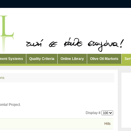
ement Systems
Quality Criteria
Online Library
Olive Oil Markets
Ser
ions
oomla! Project.
Display #
Hits