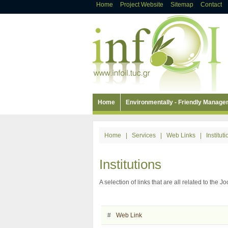
Home
Project Website
Sitemap
Contact
Home
Environmentally - Friendly Manag
Home
|
Services
|
Web Links
|
Institut
Institutions
A selection of links that are all related to the J
#
Web Link