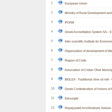
1
European Union
2
Ministry of Rural Development an
3
IFOAM
4
Greek Accreditation System SA –
5
Inter-scientific Institute for Envir
6
Organization of development of 
7
Region of Crete
8
Association of Cretan Olive Munici
9
BIOLEA - Traditional olive oil mill 
10
Greek Confederation of Unions of A
11
Eleourgiki
12
Νομαρχιακή Αυτοδιοίκηση Χανίων-