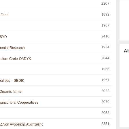
2207
1892
d Food
1967
2410
 ESYD
1934
onmental Research
Ab
2044
Western Crete-OADYK
1966
1957
palities – SEDIK
2022
- Organic farmer
2070
gricultural Cooperatives
2053
2351
 Δ/νση Αγροτικής Ανάπτυξης