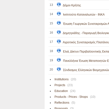
13
Δήμοι Κρήτης
14
Ινστιτούτο Καταναλωτών - ΙΝΚΑ
15
Ένωση Γεωργικών Συνεταιρισμών
16
Δημητριάδης - Παραγωγή Βιολογι
17
Αγροτικός Συνεταιρισμός Πλατάνο
18
Ελιά, Δίκτυο Περιβαλλοντικής Εκπ
19
Πανελλήνια Ένωση Μεταποιητών Ε
20
Σύνδεσμος Ελληνικών Βιομηχανιώ
Institutions
(20)
Projects
(23)
Education
(24)
Products - Prices - Shops
(10)
Reflections
(5)
Proposals
(3)