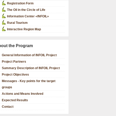
Registration Form
The Oil in the Circle of Life
Information Center «INFOIL»
Rural Tourism
Interactive Region Map
out the Program
General Information of INFOIL Project
Project Partners
Summary Description of INFOIL Project
Project Objectives
Messages - Key points for the target
groups
Actions and Means Involved
Expected Results
Contact