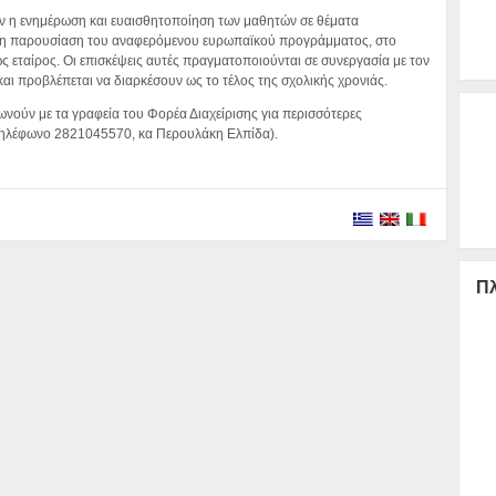
εν η ενημέρωση και ευαισθητοποίηση των μαθητών σε θέματα
υ η παρουσίαση του αναφερόμενου ευρωπαϊκού προγράμματος, στο
 εταίρος. Οι επισκέψεις αυτές πραγματοποιούνται σε συνεργασία με τον
αι προβλέπεται να διαρκέσουν ως το τέλος της σχολικής χρονιάς.
ωνούν με τα γραφεία του Φορέα Διαχείρισης για περισσότερες
τηλέφωνο 2821045570, κα Περουλάκη Ελπίδα).
Πλ