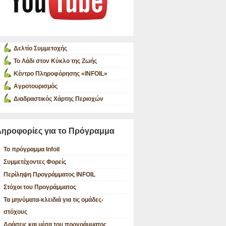
Δελτίο Συμμετοχής
Το Λάδι στον Κύκλο της Ζωής
Κέντρο Πληροφόρησης «INFOIL»
Αγροτουρισμός
Διαδραστικός Χάρτης Περιοχών
ηροφορίες για το Πρόγραμμα
Το πρόγραμμα Infoil
Συμμετέχοντες Φορείς
Περίληψη Προγράμματος INFOIL
Στόχοι του Προγράμματος
Τα μηνύματα-κλειδιά για τις ομάδες-
στόχους
Δράσεις και μέσα του προγράμματος