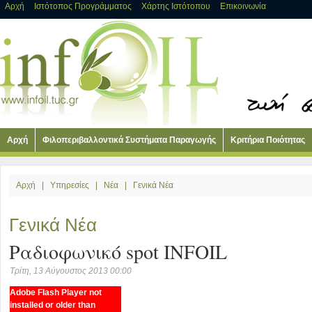
Αρχή
Ιστότοπος Προγράμματος
Χάρτης Ιστότοπου
Επικοινωνία
Αρχή
Φιλοπεριβαλλοντικά Συστήματα Παραγωγής
Κριτήρια Ποιότητας
Αρχή
|
Υπηρεσίες
|
Νέα
|
Γενικά Νέα
Γενικά Νέα
Ραδιοφωνικό spot INFOIL
Τρίτη, 13 Αύγουστος 2013 00:00
Adobe Flash Player not
installed or older than