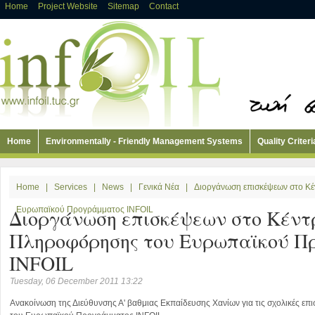
Home
Project Website
Sitemap
Contact
Home
Environmentally - Friendly Management Systems
Quality Criteri
Home
|
Services
|
News
|
Γενικά Νέα
|
Διοργάνωση επισκέψεων στο Κ
Διοργάνωση επισκέψεων στο Κέντ
Ευρωπαϊκού Προγράμματος INFOIL
Πληροφόρησης του Ευρωπαϊκού Π
INFOIL
Tuesday, 06 December 2011 13:22
Aνακοίνωση της Διεύθυνσης Α' βαθμιας Εκπαίδευσης Χανίων για τις σχολικές ε