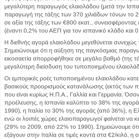
μεγαλύτερη παραγωγός ελαιολάδου (μετά την Ισπανί
παραγωγή της τάξης των 370 χιλιάδων τόνων το 20
σε αξία της τάξης των €800 εκατ., συνεισφέροντας
(έναντι 0,2% του ΑΕΠ για τον ισπανικό κλάδο και 0,
Η διεθνής αγορά ελαιολάδου μεγεθύνεται συνεχώς τ
Σημειώνουμε ότι η αύξηση της παγκόσμιας παραγω
εικοσαετία απορροφήθηκε σε μεγάλο βαθμό (της τά
μεγαλύτερη διείσδυση του τυποποιημένου ελαιολάδ
Οι εμπορικές ροές τυποποιημένου ελαιολάδου κατ
βασικούς προορισμούς κατανάλωσης (εκτός των 
που είναι κυρίως Η.Π.Α., Γαλλία και Γερμανία. Όσο
προέλευσης, η Ισπανία καλύπτει το 38% της αγορ
1990), η Ιταλία το 30% της αγοράς (από 36%), η 
ενώ οι λοιπές χώρες ελαιοπαραγωγοί φαίνεται να κ
(29% το 2009, από 22% το 1990). Σημειώνουμε ότι
εξάγουν στην Ιταλία σε τιμές κοντά στα €2/κιλό, η 