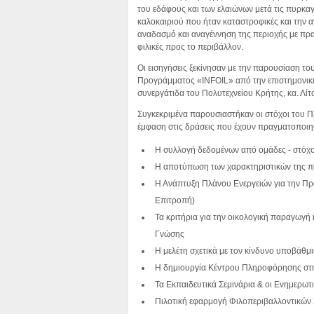
του εδάφους και των ελαιώνων μετά τις πυρκαγ
καλοκαιριού που ήταν καταστροφικές και την α
αναδασμό και αναγέννηση της περιοχής με πρα
φιλικές προς το περιβάλλον.
Οι εισηγήσεις ξεκίνησαν με την παρουσίαση το
Προγράμματος «INFOIL» από την επιστημονικ
συνεργάτιδα του Πολυτεχνείου Κρήτης, κα. Λίτ
Συγκεκριμένα παρουσιαστήκαν οι στόχοι του Πρ
έμφαση στις δράσεις που έχουν πραγματοποιη
H συλλογή δεδομένων από ομάδες - στόχ
Η αποτύπωση των χαρακτηριστικών της 
Η Ανάπτυξη Πλάνου Ενεργειών για την Π
Επιτροπή)
Τα κριτήρια για την οικολογική παραγωγή 
Γνώσης
Η μελέτη σχετικά με τον κίνδυνο υποβάθμι
Η δημιουργία Κέντρου Πληροφόρησης στη
Τα Εκπαιδευτικά Σεμινάρια & οι Ενημερωτι
Πιλοτική εφαρμογή Φιλοπεριβαλλοντικών 