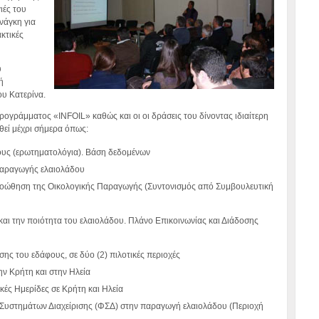
ιές του
νάγκη για
κτικές
υ
ή
ου Κατερίνα.
ογράμματος «INFOIL» καθώς και οι οι δράσεις του δίνοντας ιδιαίτερη
θεί μέχρι σήμερα όπως:
ους (ερωτηματολόγια). Βάση δεδομένων
παραγωγής ελαιολάδου
ροώθηση της Οικολογικής Παραγωγής (Συντονισμός από Συμβουλευτική
και την ποιότητα του ελαιολάδου. Πλάνο Επικοινωνίας και Διάδοσης
σης του εδάφους, σε δύο (2) πιλοτικές περιοχές
ν Κρήτη και στην Ηλεία
κές Ημερίδες σε Κρήτη και Ηλεία
Συστημάτων Διαχείρισης (ΦΣΔ) στην παραγωγή ελαιολάδου (Περιοχή