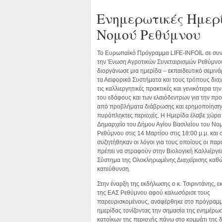
Ενημερωτικές Ημερί
Νομού Ρεθύμνου
Το Ευρωπαϊκό Πρόγραμμα LIFE-INFOIL σε συν
την Ένωση Αγροτικών Συνεταιρισμών Ρεθύμνο
διοργάνωσε μια ημερίδα – εκπαιδευτικό σεμινά
τα Αειφορικά Συστήματα και τους τρόπους διαχ
τις καλλιεργητικές πρακτικές και γενικότερα την
του εδάφους και των ελαιόδεντρων για την πρ
από προβλήματα διάβρωσης και ερημοποίηση
πυρόπληκτες περιοχές. Η Ημερίδα έλαβε χώρα
Δημαρχείο του Δήμου Αγίου Βασιλείου του Νο
Ρεθύμνου στις 14 Μαρτίου στις 18:00 μ.μ. και 
συζητήθηκαν οι λόγοι για τους οποίους οι πα
πρέπει να στραφούν στην Βιολογική Καλλιέργει
Σύστημα της Ολοκληρωμένης Διαχείρισης καθώ
κατεύθυνση.
Στην έναρξη της εκδήλωσης ο κ. Τσιριντάνης,
της ΕΑΣ Ρεθύμνου αφού καλωσόρισε τους
παρευρισκομένους, αναφέρθηκε στο πρόγραμμ
ημερίδας τονίζοντας την σημασία της ενημέρω
κατοίκων της περιοχής πάνω στο κομμάτι της δ