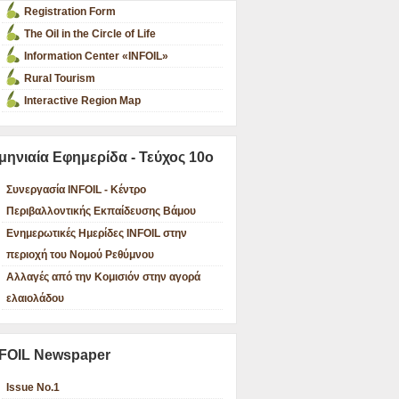
Registration Form
The Oil in the Circle of Life
Information Center «INFOIL»
Rural Tourism
Interactive Region Map
μηνιαία Εφημερίδα - Τεύχος 10ο
Συνεργασία INFOIL - Κέντρο
Περιβαλλοντικής Εκπαίδευσης Βάμου
Ενημερωτικές Ημερίδες INFOIL στην
περιοχή του Νομού Ρεθύμνου
Αλλαγές από την Κομισιόν στην αγορά
ελαιολάδου
FOIL Newspaper
Issue No.1