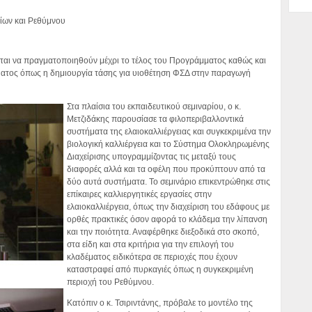
νίων και Ρεθύμνου
ιται να πραγματοποιηθούν μέχρι το τέλος του Προγράμματος καθώς και
ατος όπως η δημιουργία τάσης για υιοθέτηση ΦΣΔ στην παραγωγή
Στα πλαίσια του εκπαιδευτικού σεμιναρίου, ο κ.
Μετζιδάκης παρουσίασε τα φιλοπεριβαλλοντικά
συστήματα της ελαιοκαλλιέργειας και συγκεκριμένα την
βιολογική καλλιέργεια και το Σύστημα Ολοκληρωμένης
Διαχείρισης υπογραμμίζοντας τις μεταξύ τους
διαφορές αλλά και τα οφέλη που προκύπτουν από τα
δύο αυτά συστήματα. Το σεμινάριο επικεντρώθηκε στις
επίκαιρες καλλιεργητικές εργασίες στην
ελαιοκαλλιέργεια, όπως την διαχείριση του εδάφους με
ορθές πρακτικές όσον αφορά το κλάδεμα την λίπανση
και την ποιότητα. Αναφέρθηκε διεξοδικά στο σκοπό,
στα είδη και στα κριτήρια για την επιλογή του
κλαδέματος ειδικότερα σε περιοχές που έχουν
καταστραφεί από πυρκαγιές όπως η συγκεκριμένη
περιοχή του Ρεθύμνου.
Κατόπιν ο κ. Τσιριντάνης, πρόβαλε το μοντέλο της