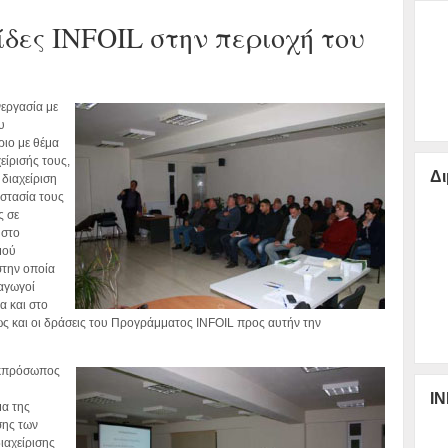
δες INFOIL στην περιοχή του
εργασία με
υ
ριο με θέμα
είρισής τους,
Δι
 διαχείριση
οστασία τους
ς σε
 στο
μού
στην οποία
ραγωγοί
α και στο
ς και οι δράσεις του Προγράμματος INFOIL προς αυτήν την
 εκπρόσωπος
IN
α της
σης των
ιαχείρισης